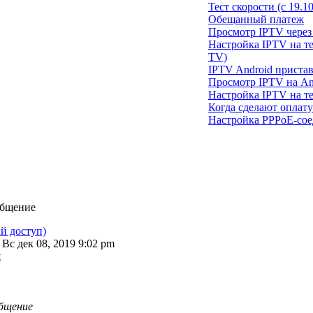
Тест скорости (с 19.1
Обещанный платеж
Просмотр IPTV через 
Настройка IPTV на те
TV)
IPTV Android приста
Просмотр IPTV на An
Настройка IPTV на т
Когда сделают оплат
Настройка PPPoE-сое
общение
й доступ)
 Вс дек 08, 2019 9:02 pm
й
общение