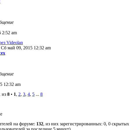
й
общение
6 2:52 am
ез Videolan
 Сб май 09, 2015 12:32 am
сех
общение
5 12:32 am
1
из
8
•
1
,
2
,
3
,
4
,
5
...
8
ме
ителей на форуме:
132
, из них зарегистрированных: 0, 0 скрытых 
льзователей за последние 5 минут)