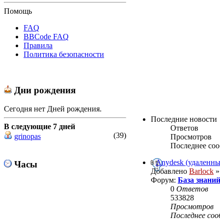
Помощь
FAQ
BBCode FAQ
Правила
Политика безопасности
Дни рождения
Сегодня нет Дней рождения.
Последние новости
В следующие 7 дней
Ответов
(39)
grinopas
Просмотров
Последнее со
Anydesk (удаленны
Часы
Добавлено
Barlock
»
Форум:
База знани
0
Ответов
533828
Просмотров
Последнее со