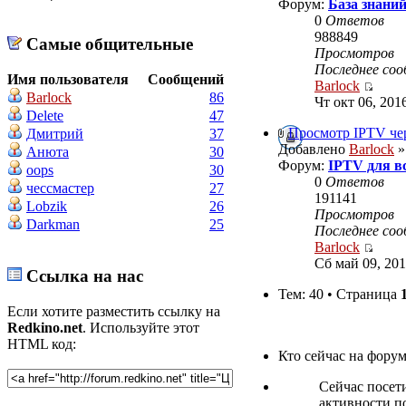
Форум:
База знани
0
Ответов
988849
Самые общительные
Просмотров
Последнее со
Имя пользователя
Сообщений
Barlock
Barlock
86
Чт окт 06, 201
Delete
47
Просмотр IPTV чер
Дмитрий
37
Добавлено
Barlock
»
Анюта
30
Форум:
IPTV для в
oops
30
0
Ответов
чессмастер
27
191141
Lobzik
26
Просмотров
Darkman
25
Последнее со
Barlock
Сб май 09, 201
Ссылка на нас
Тем: 40 • Страница
Если хотите разместить ссылку на
Redkino.net
. Используйте этот
HTML код:
Кто сейчас на фору
Сейчас посет
активности по