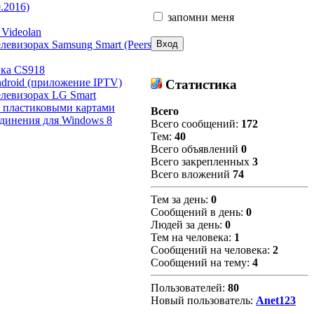
0.2016)
запомни меня
Videolan
левизорах Samsung Smart (Peers
вка CS918
droid (приложение IPTV)
Статистика
елевизорах LG Smart
у пластиковыми картами
Всего
динения для Windows 8
Всего сообщений:
172
Тем:
40
Всего объявлений
0
Всего закрепленных
3
Всего вложений
74
Тем за день:
0
Сообщений в день:
0
Людей за день:
0
Тем на человека:
1
Сообщений на человека:
2
Сообщений на тему:
4
Пользователей:
80
Новый пользователь:
Anet123