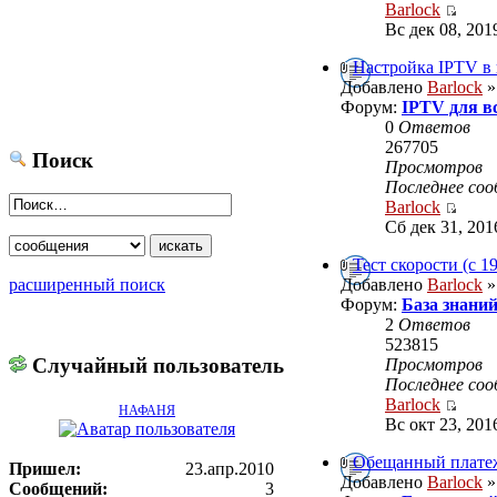
Barlock
Вс дек 08, 201
Настройка IPTV в
Добавлено
Barlock
»
Форум:
IPTV для в
0
Ответов
267705
Поиск
Просмотров
Последнее со
Barlock
Сб дек 31, 201
Тест скорости (с 1
расширенный поиск
Добавлено
Barlock
»
Форум:
База знани
2
Ответов
523815
Случайный пользователь
Просмотров
Последнее со
Barlock
НАФАНЯ
Вс окт 23, 201
Обещанный плате
Пришел:
23.апр.2010
Добавлено
Barlock
»
Сообщений:
3