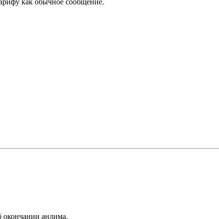
арифу как обычное сообщение.
б окончании анлима.