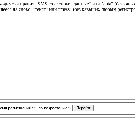
ходимо отправить SMS со словом: "данные" или "data" (без кавы
еся на слово: "текст" или "mess" (без кавычек, любым регистро