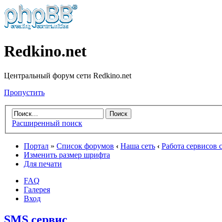
Redkino.net
Центральный форум сети Redkino.net
Пропустить
Расширенный поиск
Портал
»
Список форумов
‹
Наша сеть
‹
Работа сервисов с
Изменить размер шрифта
Для печати
FAQ
Галерея
Вход
SMS сервис