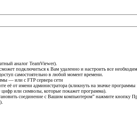
атный аналог TeamViewer).
сможет подключиться к Вам удаленно и настроить все необходим
доступ самостоятельно в любой момент времени.
ммы — или с FTP сервера сети
стите её от имени администратора (кликнуть на значке программ
 цифр или символы, которые покажет программа).
тановить соединение с Вашим компьютером” нажмите кнопку Прин
).